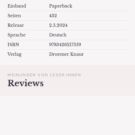
Einband
Paperback
Seiten
432
Release
2.5.2024
Sprache
Deutsch
ISBN
9783426217559
Verlag
Droemer Knaur
MEINUNGEN VON LESER:INNEN
Reviews
Antonia Wesseling weiß genau, wie man Brustkörbe knackt, um
Herzen freizulegen, mit ungefilterter Echtheit, aber stets voller Liebe
und Feingefühl. Das nun also gepaart mit einem Ausflug in die
Spannung - Toni, ich bin dir hemmungslos verfallen.
Romy Hausmann – SPIEGEL-Bestsellerautorin von "Liebes Kind"